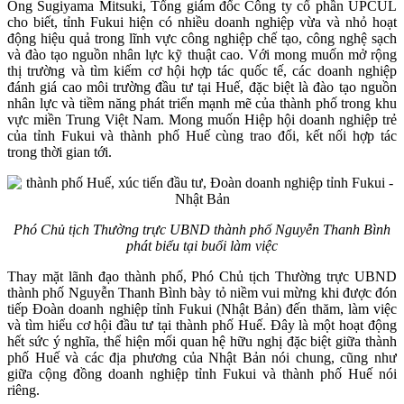
Ông Sugiyama Mitsuki, Tổng giám đốc Công ty cổ phần UPCUL
cho biết, tỉnh Fukui hiện có nhiều doanh nghiệp vừa và nhỏ hoạt
động hiệu quả trong lĩnh vực công nghiệp chế tạo, công nghệ sạch
và đào tạo nguồn nhân lực kỹ thuật cao. Với mong muốn mở rộng
thị trường và tìm kiếm cơ hội hợp tác quốc tế, các doanh nghiệp
đánh giá cao môi trường đầu tư tại Huế, đặc biệt là đào tạo nguồn
nhân lực và tiềm năng phát triển mạnh mẽ của thành phố trong khu
vực miền Trung Việt Nam. Mong muốn Hiệp hội doanh nghiệp trẻ
của tỉnh Fukui và thành phố Huế cùng trao đổi, kết nối hợp tác
trong thời gian tới.
Phó Chủ tịch Thường trực UBND thành phố Nguyễn Thanh Bình
phát biểu tại buổi làm việc
Thay mặt lãnh đạo thành phố, Phó Chủ tịch Thường trực UBND
thành phố Nguyễn Thanh Bình bày tỏ niềm vui mừng khi được đón
tiếp Đoàn doanh nghiệp tỉnh Fukui (Nhật Bản) đến thăm, làm việc
và tìm hiểu cơ hội đầu tư tại thành phố Huế. Đây là một hoạt động
hết sức ý nghĩa, thể hiện mối quan hệ hữu nghị đặc biệt giữa thành
phố Huế và các địa phương của Nhật Bản nói chung, cũng như
giữa cộng đồng doanh nghiệp tỉnh Fukui và thành phố Huế nói
riêng.