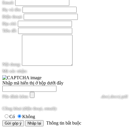
Email:
Họ và tên:
Điện thoại:
Địa chỉ:
Tiêu đề:
Nội dung:
Mã xác nhận:
Nhập mã hiển thị ở hộp dưới đây
File đính kèm:
.doc|.docx|.pdf
Công khai (điện thoại, email):
Có
Không
Thông tin bắt buộc