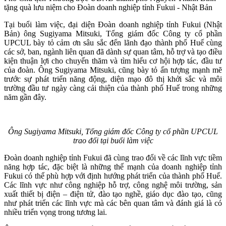
tặng quà lưu niệm cho Đoàn doanh nghiệp tỉnh Fukui - Nhật Bản
Tại buổi làm việc, đại diện Đoàn doanh nghiệp tỉnh Fukui (Nhật
Bản) ông Sugiyama Mitsuki, Tổng giám đốc Công ty cổ phần
UPCUL bày tỏ cảm ơn sâu sắc đến lãnh đạo thành phố Huế cùng
các sở, ban, ngành liên quan đã dành sự quan tâm, hỗ trợ và tạo điều
kiện thuận lợi cho chuyến thăm và tìm hiểu cơ hội hợp tác, đầu tư
của đoàn. Ông Sugiyama Mitsuki, cũng bày tỏ ấn tượng mạnh mẽ
trước sự phát triển năng động, diện mạo đô thị khởi sắc và môi
trường đầu tư ngày càng cải thiện của thành phố Huế trong những
năm gần đây.
Ông Sugiyama Mitsuki, Tổng giám đốc Công ty cổ phần UPCUL
trao đổi tại buổi làm việc
Đoàn doanh nghiệp tỉnh Fukui đã cùng trao đổi về các lĩnh vực tiềm
năng hợp tác, đặc biệt là những thế mạnh của doanh nghiệp tỉnh
Fukui có thể phù hợp với định hướng phát triển của thành phố Huế.
Các lĩnh vực như công nghiệp hỗ trợ, công nghệ môi trường, sản
xuất thiết bị điện – điện tử, đào tạo nghề, giáo dục đào tạo, cũng
như phát triển các lĩnh vực mà các bên quan tâm và đánh giá là có
nhiều triển vọng trong tương lai.