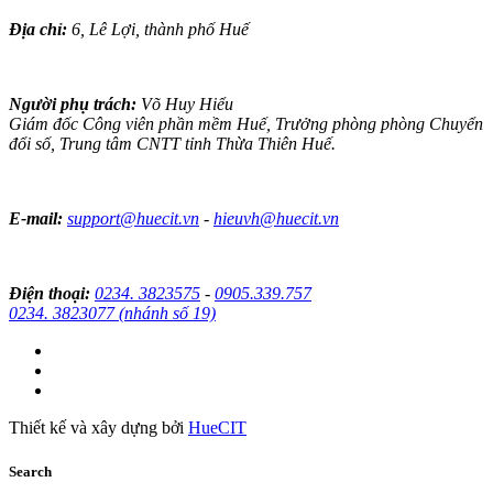
Địa chỉ:
6, Lê Lợi, thành phố Huế
Người phụ trách:
Võ Huy Hiểu
Giám đốc Công viên phần mềm Huế, Trưởng phòng phòng Chuyển
đổi số, Trung tâm CNTT tỉnh Thừa Thiên Huế.
E-mail:
support@huecit.vn
-
hieuvh@huecit.vn
Điện thoại:
0234. 3823575
-
0905.339.757
0234. 3823077 (nhánh số 19)
Thiết kế và xây dựng bởi
HueCIT
Search