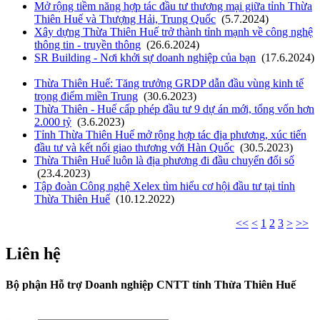
Mở rộng tiềm năng hợp tác đầu tư thương mại giữa tỉnh Thừa
Thiên Huế và Thượng Hải, Trung Quốc
(5.7.2024)
Xây dựng Thừa Thiên Huế trở thành tỉnh mạnh về công nghệ
thông tin - truyền thông
(26.6.2024)
SR Building - Nơi khởi sự doanh nghiệp của bạn
(17.6.2024)
Thừa Thiên Huế: Tăng trưởng GRDP dẫn đầu vùng kinh tế
trọng điểm miền Trung
(30.6.2023)
Thừa Thiên - Huế cấp phép đầu tư 9 dự án mới, tổng vốn hơn
2.000 tỷ
(3.6.2023)
Tỉnh Thừa Thiên Huế mở rộng hợp tác địa phương, xúc tiến
đầu tư và kết nối giao thương với Hàn Quốc
(30.5.2023)
Thừa Thiên Huế luôn là địa phương đi đầu chuyển đổi số
(23.4.2023)
Tập đoàn Công nghệ Xelex tìm hiểu cơ hội đầu tư tại tỉnh
Thừa Thiên Huế
(10.12.2022)
<<
<
1
2
3
>
>>
Liên hệ
Bộ phận Hỗ trợ Doanh nghiệp CNTT tỉnh Thừa Thiên Huế