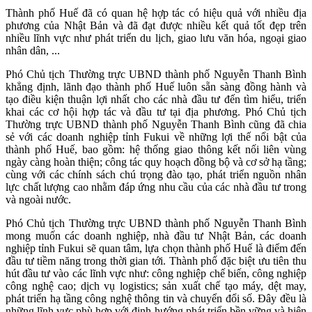
Thành phố Huế đã có quan hệ hợp tác có hiệu quả với nhiều địa
phương của Nhật Bản và đã đạt được nhiều kết quả tốt đẹp trên
nhiều lĩnh vực như phát triển du lịch, giao lưu văn hóa, ngoại giao
nhân dân, ...
Phó Chủ tịch Thường trực UBND thành phố Nguyễn Thanh Bình
khẳng định, lãnh đạo thành phố Huế luôn sẵn sàng đồng hành và
tạo điều kiện thuận lợi nhất cho các nhà đầu tư đến tìm hiểu, triển
khai các cơ hội hợp tác và đầu tư tại địa phương. Phó Chủ tịch
Thường trực UBND thành phố Nguyễn Thanh Bình cũng đã chia
sẻ với các doanh nghiệp tỉnh Fukui về những lợi thế nổi bật của
thành phố Huế, bao gồm: hệ thống giao thông kết nối liên vùng
ngày càng hoàn thiện; công tác quy hoạch đồng bộ và cơ sở hạ tầng;
cùng với các chính sách chú trọng đào tạo, phát triển nguồn nhân
lực chất lượng cao nhằm đáp ứng nhu cầu của các nhà đầu tư trong
và ngoài nước.
Phó Chủ tịch Thường trực UBND thành phố Nguyễn Thanh Bình
mong muốn các doanh nghiệp, nhà đầu tư Nhật Bản, các doanh
nghiệp tỉnh Fukui sẽ quan tâm, lựa chọn thành phố Huế là điểm đến
đầu tư tiềm năng trong thời gian tới. Thành phố đặc biệt ưu tiên thu
hút đầu tư vào các lĩnh vực như: công nghiệp chế biến, công nghiệp
công nghệ cao; dịch vụ logistics; sản xuất chế tạo máy, dệt may,
phát triển hạ tầng công nghệ thông tin và chuyển đổi số. Đây đều là
những lĩnh vực phù hợp với định hướng phát triển bền vững và hiện