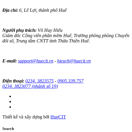
Địa chỉ:
6, Lê Lợi, thành phố Huế
Người phụ trách:
Võ Huy Hiểu
Giám đốc Công viên phần mềm Huế, Trưởng phòng phòng Chuyển
đổi số, Trung tâm CNTT tỉnh Thừa Thiên Huế.
E-mail:
support@huecit.vn
-
hieuvh@huecit.vn
Điện thoại:
0234. 3823575
-
0905.339.757
0234. 3823077 (nhánh số 19)
Thiết kế và xây dựng bởi
HueCIT
Search