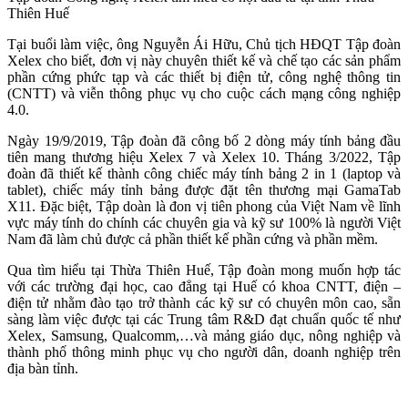
Thiên Huế
Tại buổi làm việc, ông Nguyễn Ái Hữu, Chủ tịch HĐQT Tập đoàn
Xelex cho biết, đơn vị này chuyên thiết kế và chế tạo các sản phẩm
phần cứng phức tạp và các thiết bị điện tử, công nghệ thông tin
(CNTT) và viễn thông phục vụ cho cuộc cách mạng công nghiệp
4.0.
Ngày 19/9/2019, Tập đoàn đã công bố 2 dòng máy tính bảng đầu
tiên mang thương hiệu Xelex 7 và Xelex 10. Tháng 3/2022, Tập
đoàn đã thiết kế thành công chiếc máy tính bảng 2 in 1 (laptop và
tablet), chiếc máy tỉnh bảng được đặt tên thương mại GamaTab
X11. Đặc biệt, Tập doàn là đon vị tiên phong của Việt Nam về lĩnh
vực máy tính do chính các chuyên gia và kỹ sư 100% là người Việt
Nam đã làm chủ được cả phần thiết kế phần cứng và phần mềm.
Qua tìm hiểu tại Thừa Thiên Huế, Tập đoàn mong muốn hợp tác
với các trường đại học, cao đẳng tại Huế có khoa CNTT, điện –
điện tử nhằm đào tạo trở thành các kỹ sư có chuyên môn cao, sẵn
sàng làm việc được tại các Trung tâm R&D đạt chuẩn quốc tế như
Xelex, Samsung, Qualcomm,…và mảng giáo dục, nông nghiệp và
thành phố thông minh phục vụ cho người dân, doanh nghiệp trên
địa bàn tỉnh.