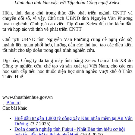
Lãnh đạo tỉnh làm việc với Tập đoàn Công nghệ Xelex
Hiện, tỉnh đang chú trọng thúc đẩy phát triển ngành CNTT và
chuyển đổi số, vì vậy, Chủ tịch UBND tỉnh Nguyễn Văn Phương
hoan nghênh, đánh giá cao việc Tập đoàn Xelex đến tìm kiếm đầu
tư và hợp tác với tỉnh về phát triển CNTT.
Chủ tịch UBND tỉnh Nguyễn Văn Phương cũng đề nghị các sở,
ngành liên quan phối hợp, hướng dẫn các thủ tục, tạo các điều kiện
tốt nhất cho tập đoàn trong quá trình nghiên cứu.
Dịp này, Công ty đã tặng máy tính bảng Xelex Gama Tab X8 do
Công ty nghiên cứu, chế tạo và sản xuất tại Việt Nam, cho các em
học sinh cấp tiểu học thuộc diện học sinh nghèo vượt khó ở Thừa
Thiên Huế.
www.thuathienhue.gov.vn
[
Bản in
]
Các bài khác
Huế đầu tư gần 1.800 tỷ đồng xây Khu phần mềm tại An Vân
Dương
(3.7.2025)
Đoàn doanh nghiệp tỉnh Fukui - Nhật Bản tìm hiểu cơ hội
hợp tác, đầu tư tại thành phố Huế
(16.4.2025)