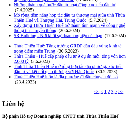
Những thành quả bước đầu từ hoạt động xúc tiến đầu tư
(7.4.2025)
Mở rộng tiềm năng hợp tác đầu tư thương mại giữa tỉnh Thừa
Thiên Huế và Thượng Hải, Trung Quốc
(5.7.2024)
Xây dựng Thừa Thiên Huế trở thành tỉnh mạnh về công nghệ
thông tin - truyền thông
(26.6.2024)
SR Building - Nơi khởi sự doanh nghiệp của bạn
(17.6.2024)
Thừa Thiên Huế: Tăng trưởng GRDP dẫn đầu vùng kinh tế
trọng điểm miền Trung
(30.6.2023)
Thừa Thiên - Huế cấp phép đầu tư 9 dự án mới, tổng vốn hơn
2.000 tỷ
(3.6.2023)
Tỉnh Thừa Thiên Huế mở rộng hợp tác địa phương, xúc tiến
đầu tư và kết nối giao thương với Hàn Quốc
(30.5.2023)
Thừa Thiên Huế luôn là địa phương đi đầu chuyển đổi số
(23.4.2023)
<<
<
1
2
3
>
>>
Liên hệ
Bộ phận Hỗ trợ Doanh nghiệp CNTT tỉnh Thừa Thiên Huế