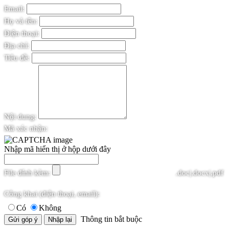
Email:
Họ và tên:
Điện thoại:
Địa chỉ:
Tiêu đề:
Nội dung:
Mã xác nhận:
Nhập mã hiển thị ở hộp dưới đây
File đính kèm:
.doc|.docx|.pdf
Công khai (điện thoại, email):
Có
Không
Thông tin bắt buộc