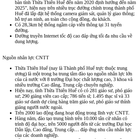
bàn tỉnh Thừa Thiên Huế đến năm 2020 định hướng đến năm
2025”, hiện nay trên nhiều trục đường chính trong thành phố
Huế đã lắp đặt hệ thống camera giám sát, quản lý giao thông;
hỗ trợ an ninh, an toàn cho cộng đồng, du khách.
Có 28,3km hệ thống ngầm cáp viễn thông tại 31 tuyến
đường.
Đường truyền Internet tốc độ cao đáp ứng tối đa nhu cầu về
dung lượng.
Nguồn nhân lực CNTT
Thừa Thiên Huế (nay là Thành phố Huế trực thuộc trung
ương) là một trong ba trung tâm đào tạo nguồn nhân lực lớn
của cả nước với 8 trường Đại học chất lượng cao, 3 khoa và
nhiều trường Cao đẳng, Trung cấp chuyên nghiệp.
Hiện nay, tỉnh Thừa Thiên Huế có có 281 giáo sư, phó giáo
sư; 290 giảng viên cao cấp; 786 tiến sĩ; 1.495 thạc sĩ và 33
giáo sư danh dự cùng hàng trăm giáo sư, phó giáo sư thính
giảng người nước ngoài.
Trên 2000 lao động đang hoạt động trong lĩnh vực CNTT.
Hàng năm, đào tạo trung bình trên 10.000 tân cử nhân có
trình độ đại học, trên 5000 người đến từ các trường Đại học
Dân lập, Cao đẳng, Trung cấp… đáp ứng nhu cầu nhân lực
của các doanh nghiệp.