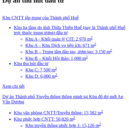
Dự án thu hút đầu tư
Khu CNTT tập trung của Thành phố Huế
Khu hạ tầng do tỉnh Thừa Thiên Huế (nay là Thành phố Huế
trực thuộc trung ương) đầu tư
2
Khu A - Khối quản lý CIT: 2,970 m
2
Khu A – Khu Dịch vụ tiện ích: 671 m
2
Khu B – Trung tâm đào tạo, ươm tạo: 3,150 m
2
Khu B – Khối Hội thảo: 1,000 m
Khu thu hút đầu tư
2
Khu C: 7,500 m
2
Khu D: 6,000 m
Xem chi tiết
Dự án Thành phố Truyền thông thông minh tại Khu đô thị mới An
Vân Dương
2
Khu văn phòng CNTT/Truyền thông: 15,582 m
2
Khu phức hợp CNTT: 50,826 m
2
Khu truyền thông phức hợp 1: 15,126 m