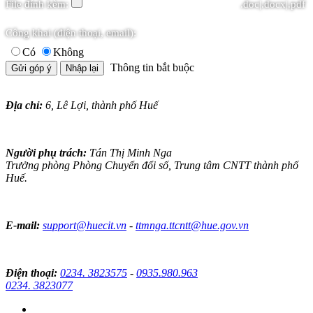
File đính kèm:
.doc|.docx|.pdf
Công khai (điện thoại, email):
Có
Không
Thông tin bắt buộc
Địa chỉ:
6, Lê Lợi, thành phố Huế
Người phụ trách:
Tán Thị Minh Nga
Trưởng phòng Phòng Chuyển đổi số, Trung tâm CNTT thành phố
Huế.
E-mail:
support@huecit.vn
-
ttmnga.ttcntt@hue.gov.vn
Điện thoại:
0234. 3823575
-
0935.980.963
0234. 3823077