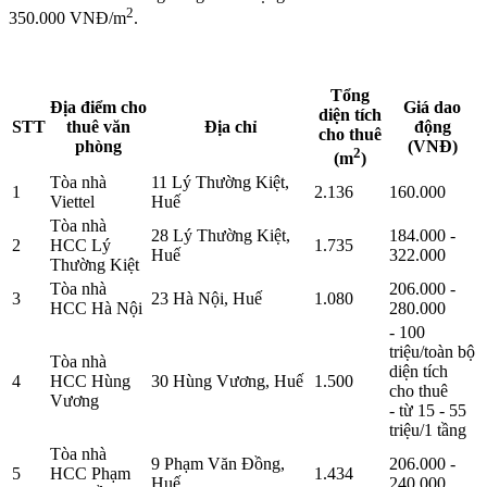
2
350.000 VNĐ/m
.
Tổng
Địa điểm cho
Giá dao
diện tích
STT
thuê văn
Địa chỉ
động
cho thuê
phòng
(VNĐ)
2
(m
)
Tòa nhà
11 Lý Thường Kiệt,
1
2.136
160.000
Viettel
Huế
Tòa nhà
28 Lý Thường Kiệt,
184.000 -
2
HCC Lý
1.735
Huế
322.000
Thường Kiệt
Tòa nhà
206.000 -
3
23 Hà Nội, Huế
1.080
HCC Hà Nội
280.000
- 100
triệu/toàn bộ
Tòa nhà
diện tích
4
HCC Hùng
30 Hùng Vương, Huế
1.500
cho thuê
Vương
- từ 15 - 55
triệu/1 tầng
Tòa nhà
9 Phạm Văn Đồng,
206.000 -
5
HCC Phạm
1.434
Huế
240.000