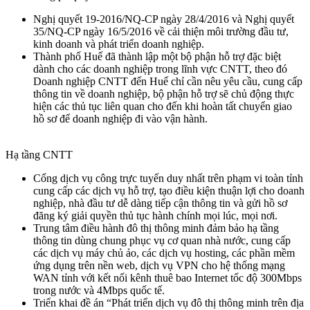
Nghị quyết 19-2016/NQ-CP ngày 28/4/2016 và Nghị quyết
35/NQ-CP ngày 16/5/2016 về cải thiện môi trường đầu tư,
kinh doanh và phát triển doanh nghiệp.
Thành phố Huế đã thành lập một bộ phận hỗ trợ đặc biệt
dành cho các doanh nghiệp trong lĩnh vực CNTT, theo đó
Doanh nghiệp CNTT đến Huế chỉ cần nêu yêu cầu, cung cấp
thông tin về doanh nghiệp, bộ phận hỗ trợ sẽ chủ động thực
hiện các thủ tục liên quan cho đến khi hoàn tất chuyển giao
hồ sơ để doanh nghiệp đi vào vận hành.
Hạ tầng CNTT
Cổng dịch vụ công trực tuyến duy nhất trên phạm vi toàn tỉnh
cung cấp các dịch vụ hỗ trợ, tạo điều kiện thuận lợi cho doanh
nghiệp, nhà đầu tư dễ dàng tiếp cận thông tin và gửi hồ sơ
đăng ký giải quyền thủ tục hành chính mọi lúc, mọi nơi.
Trung tâm điều hành đô thị thông minh đảm bảo hạ tầng
thông tin dùng chung phục vụ cơ quan nhà nước, cung cấp
các dịch vụ máy chủ ảo, các dịch vụ hosting, các phần mềm
ứng dụng trên nền web, dịch vụ VPN cho hệ thống mạng
WAN tỉnh với kết nối kênh thuê bao Internet tốc độ 300Mbps
trong nước và 4Mbps quốc tế.
Triển khai đề án “Phát triển dịch vụ đô thị thông minh trên địa