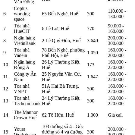
Văn Đồng
Coplus
110.000 -
6
working
65 Bến Nghé, Huế
300
130.000
space
Tòa nhà
90.000 -
7
6 Lê Lợi, Huế
770
HueCIT
160.000
Ngân hàng
200.000 -
8
2 Lê Quý Đôn, Huế
3.640
VietinBank
300.000
Tòa nhà
78 Bến Nghé, phường
160.000 -
9
1.050
Vadein
Phú Hội, Huế
200.000
Ngân hàng
26 Lý Thường Kiệt,
160.000 -
10
173
Đông Á
Huế
220.000
Công ty Ân
25 Nguyễn Văn Cừ,
160.000 -
11
1.647
Nam
Huế
220.000
Tòa nhà
51A Hai Bà Trưng,
160.000 -
12
300
VNPT
Huế
220.000
Tòa nhà
24 Lý Thường Kiệt,
160.000 -
13
300
Techcombank
Huế
220.000
The Mannor
14
62 Tố Hữu, Huế
1.000
Giá call
Crown Huế
103 đường số 4 - Góc
Yours
200.000 -
15
đường số 4 và đường
300
WorkSpace
300.000