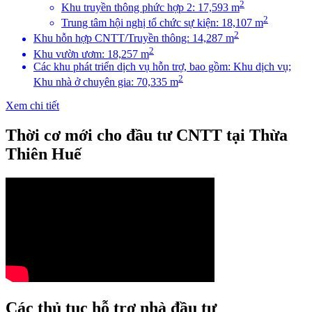
2
Khu truyền thông phức hợp 2: 17,593 m
2
Trung tâm hội nghị tổ chức sự kiện: 18,107 m
2
Khu hỗn hợp CNTT/Truyền thông: 14,287 m
2
Khu vườn ươm: 18,257 m
Các khu phát triển dịch vụ hỗn trợ, bao gồm: Khu dịch vụ;
2
Khu nhà ở chuyên gia: 70,335 m
Xem chi tiết
Thời cơ mới cho đầu tư CNTT tại Thừa
Thiên Huế
Các thủ tục hỗ trợ nhà đầu tư