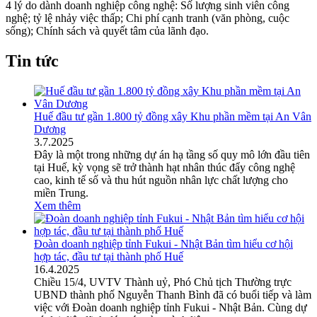
4 lý do dành doanh nghiệp công nghệ: Số lượng sinh viên công
nghệ; tỷ lệ nhảy việc thấp; Chi phí cạnh tranh (văn phòng, cuộc
sống); Chính sách và quyết tâm của lãnh đạo.
Tin tức
Huế đầu tư gần 1.800 tỷ đồng xây Khu phần mềm tại An Vân
Dương
3
.
7.2025
Đây là một trong những dự án hạ tầng số quy mô lớn đầu tiên
tại Huế, kỳ vọng sẽ trở thành hạt nhân thúc đẩy công nghệ
cao, kinh tế số và thu hút nguồn nhân lực chất lượng cho
miền Trung.
Xem thêm
Đoàn doanh nghiệp tỉnh Fukui - Nhật Bản tìm hiểu cơ hội
hợp tác, đầu tư tại thành phố Huế
16
.
4.2025
Chiều 15/4, UVTV Thành uỷ, Phó Chủ tịch Thường trực
UBND thành phố Nguyễn Thanh Bình đã có buổi tiếp và làm
việc với Đoàn doanh nghiệp tỉnh Fukui - Nhật Bản. Cùng dự