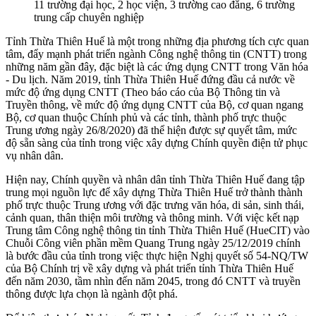
11 trường đại học, 2 học viện, 3 trường cao đẳng, 6 trường
trung cấp chuyên nghiệp
Tỉnh Thừa Thiên Huế là một trong những địa phương tích cực quan
tâm, đẩy mạnh phát triển ngành Công nghệ thông tin (CNTT) trong
những năm gần đây, đặc biệt là các ứng dụng CNTT trong Văn hóa
- Du lịch. Năm 2019, tỉnh Thừa Thiên Huế đứng đầu cả nước về
mức độ ứng dụng CNTT (Theo báo cáo của Bộ Thông tin và
Truyền thông, về mức độ ứng dụng CNTT của Bộ, cơ quan ngang
Bộ, cơ quan thuộc Chính phủ và các tỉnh, thành phố trực thuộc
Trung ương ngày 26/8/2020) đã thể hiện được sự quyết tâm, mức
độ sẵn sàng của tỉnh trong việc xây dựng Chính quyền điện tử phục
vụ nhân dân.
Hiện nay, Chính quyền và nhân dân tỉnh Thừa Thiên Huế đang tập
trung mọi nguồn lực để xây dựng Thừa Thiên Huế trở thành thành
phố trực thuộc Trung ương với đặc trưng văn hóa, di sản, sinh thái,
cảnh quan, thân thiện môi trường và thông minh. Với việc kết nạp
Trung tâm Công nghệ thông tin tỉnh Thừa Thiên Huế (HueCIT) vào
Chuỗi Công viên phần mềm Quang Trung ngày 25/12/2019 chính
là bước đầu của tỉnh trong việc thực hiện Nghị quyết số 54-NQ/TW
của Bộ Chính trị về xây dựng và phát triển tỉnh Thừa Thiên Huế
đến năm 2030, tầm nhìn đến năm 2045, trong đó CNTT và truyền
thông được lựa chọn là ngành đột phá.