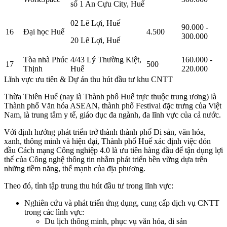
số 1 An Cựu City, Huế
02 Lê Lợi, Huế
90.000 -
16
Đại học Huế
4.500
300.000
20 Lê Lợi, Huế
Tòa nhà Phúc
4/43 Lý Thường Kiệt,
160.000 -
17
500
Thịnh
Huế
220.000
Lĩnh vực ưu tiên & Dự án thu hút đầu tư khu CNTT
Thừa Thiên Huế (nay là Thành phố Huế trực thuộc trung ương) là
Thành phố Văn hóa ASEAN, thành phố Festival đặc trưng của Việt
Nam, là trung tâm y tế, giáo dục đa ngành, đa lĩnh vực của cả nước.
Với định hướng phát triển trở thành thành phố Di sản, văn hóa,
xanh, thông minh và hiện đại, Thành phố Huế xác định việc đón
đầu Cách mạng Công nghiệp 4.0 là ưu tiên hàng đầu để tận dụng lợi
thế của Công nghệ thông tin nhằm phát triển bền vững dựa trên
những tiềm năng, thế mạnh của địa phương.
Theo đó, tỉnh tập trung thu hút đầu tư trong lĩnh vực:
Nghiên cứu và phát triển ứng dụng, cung cấp dịch vụ CNTT
trong các lĩnh vực:
Du lịch thông minh, phục vụ văn hóa, di sản