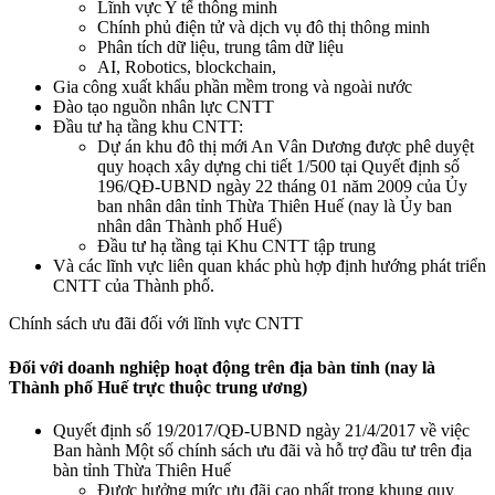
Lĩnh vực Y tế thông minh
Chính phủ điện tử và dịch vụ đô thị thông minh
Phân tích dữ liệu, trung tâm dữ liệu
AI, Robotics, blockchain,
Gia công xuất khẩu phần mềm trong và ngoài nước
Đào tạo nguồn nhân lực CNTT
Đầu tư hạ tầng khu CNTT:
Dự án khu đô thị mới An Vân Dương được phê duyệt
quy hoạch xây dựng chi tiết 1/500 tại Quyết định số
196/QĐ-UBND ngày 22 tháng 01 năm 2009 của Ủy
ban nhân dân tỉnh Thừa Thiên Huế (nay là Ủy ban
nhân dân Thành phố Huế)
Đầu tư hạ tầng tại Khu CNTT tập trung
Và các lĩnh vực liên quan khác phù hợp định hướng phát triển
CNTT của Thành phố.
Chính sách ưu đãi đối với lĩnh vực CNTT
Đối với doanh nghiệp hoạt động trên địa bàn tỉnh (nay là
Thành phố Huế trực thuộc trung ương)
Quyết định số 19/2017/QĐ-UBND ngày 21/4/2017 về việc
Ban hành Một số chính sách ưu đãi và hỗ trợ đầu tư trên địa
bàn tỉnh Thừa Thiên Huế
Được hưởng mức ưu đãi cao nhất trong khung quy