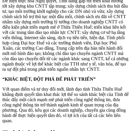
Để hiện thực hóa Nghị quyết, Tỉnh đang gấp rút triển khai hướng
tới xây dựng khu CNTT tập trung; xây dựng chính sách thu hút đầu
tư, tạo môi trường khởi nghiệp cho các DN nhỏ và vừa; xây dựng
chính sách hỗ trợ thủ tục một đầu mối, chính sách ưu đãi về CNTT
nhằm xây dựng môi trường lý tưởng cho doanh nghiệp CNTT có
điều kiện phát triển mạnh mẽ ở Thừa Thiên Huế; triển khai liên kết
với các trung tâm đào tạo nhân lực CNTT; xây dựng cơ sở hạ tầng
viễn thông, Internet sẵn sàng, dịch vụ tiên tiến, hiện đại. Tỉnh phối
hợp cùng Đại học Huế và các trường thành viên, Đại học Phú
Xuân, các trường Cao đẳng, Trung cấp trên địa bàn tiến hành đổi
mới mô hình đào tạo; không chỉ đào tạo chuyên ngành CNTT mà
còn đào tạo chuyển đổi từ các ngành khác sang CNTT, kể cả những
ngành thuộc về lợi thế khác biệt của TTH như y tế, văn hóa, để tạo
ra sự đột phá trong phát triển nguồn nhân lực CNTT.
“KHÁC BIỆT, ĐỘT PHÁ ĐỂ PHÁT TRIỂN”
Với quan điểm và tư duy đổi mới, lãnh đạo tỉnh Thừa Thiên Huế
khẳng định quyết tâm khai thác lợi thế so sánh khác biệt của Tỉnh để
thúc đẩy một cách mạnh mẽ phát triển công nghệ thông tin, đưa
công nghệ thông tin trở thành ngành kinh tế quan trọng của địa
phương. Qua đó, kêu gọi các doanh nghiệp, chuyên gia cùng đồng
hành để thực hiện quyết tâm đó, vì lợi ích của tất cả các bên liên
quan.