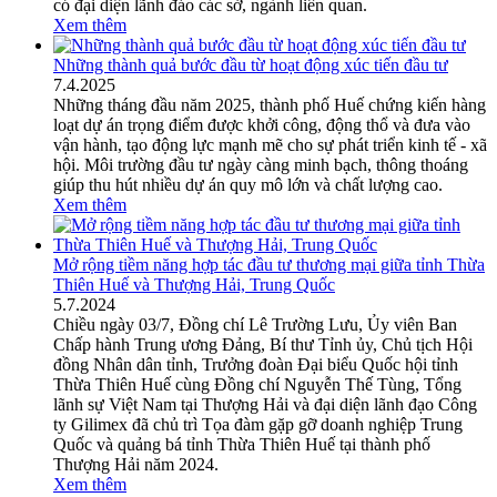
có đại diện lãnh đáo các sở, ngành liên quan.
Xem thêm
Những thành quả bước đầu từ hoạt động xúc tiến đầu tư
7
.
4.2025
Những tháng đầu năm 2025, thành phố Huế chứng kiến hàng
loạt dự án trọng điểm được khởi công, động thổ và đưa vào
vận hành, tạo động lực mạnh mẽ cho sự phát triển kinh tế - xã
hội. Môi trường đầu tư ngày càng minh bạch, thông thoáng
giúp thu hút nhiều dự án quy mô lớn và chất lượng cao.
Xem thêm
Mở rộng tiềm năng hợp tác đầu tư thương mại giữa tỉnh Thừa
Thiên Huế và Thượng Hải, Trung Quốc
5
.
7.2024
Chiều ngày 03/7, Đồng chí Lê Trường Lưu, Ủy viên Ban
Chấp hành Trung ương Đảng, Bí thư Tỉnh ủy, Chủ tịch Hội
đồng Nhân dân tỉnh, Trưởng đoàn Đại biểu Quốc hội tỉnh
Thừa Thiên Huế cùng Đồng chí Nguyễn Thế Tùng, Tổng
lãnh sự Việt Nam tại Thượng Hải và đại diện lãnh đạo Công
ty Gilimex đã chủ trì Tọa đàm gặp gỡ doanh nghiệp Trung
Quốc và quảng bá tỉnh Thừa Thiên Huế tại thành phố
Thượng Hải năm 2024.
Xem thêm