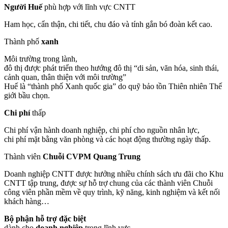
Người Huế
phù hợp với lĩnh vực CNTT
Ham học, cẩn thận, chi tiết, chu đáo và tính gắn bó đoàn kết cao.
Thành phố
xanh
Môi trường trong lành,
đô thị được phát triển theo hướng đô thị “di sản, văn hóa, sinh thái,
cảnh quan, thân thiện với môi trường”
Huế là “thành phố Xanh quốc gia” do quỹ bảo tồn Thiên nhiên Thế
giới bầu chọn.
Chi phí
thấp
Chi phí vận hành doanh nghiệp, chi phí cho nguồn nhân lực,
chi phí mặt bằng văn phòng và các hoạt động thường ngày thấp.
Thành viên
Chuỗi CVPM Quang Trung
Doanh nghiệp CNTT được hưởng nhiều chính sách ưu đãi cho Khu
CNTT tập trung, được sự hỗ trợ chung của các thành viên Chuỗi
công viên phần mềm về quy trình, kỹ năng, kinh nghiệm và kết nối
khách hàng…
Bộ phận hỗ trợ đặc biệt
dành cho
doanh nghiệp
trong lĩnh vực