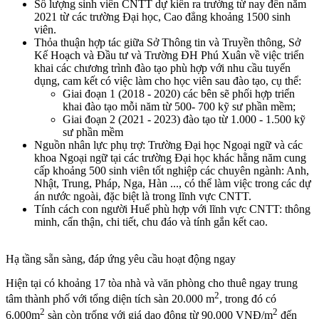
Số lượng sinh viên CNTT dự kiến ra trường từ nay đến năm
2021 từ các trường Đại học, Cao đẳng khoảng 1500 sinh
viên.
Thỏa thuận hợp tác giữa Sở Thông tin và Truyền thông, Sở
Kế Hoạch và Đầu tư và Trường ĐH Phú Xuân về việc triển
khai các chương trình đào tạo phù hợp với nhu cầu tuyển
dụng, cam kết có việc làm cho học viên sau đào tạo, cụ thể:
Giai đoạn 1 (2018 - 2020) các bên sẽ phối hợp triển
khai đào tạo mỗi năm từ 500- 700 kỹ sư phần mềm;
Giai đoạn 2 (2021 - 2023) đào tạo từ 1.000 - 1.500 kỹ
sư phần mềm
Nguồn nhân lực phụ trợ: Trường Đại học Ngoại ngữ và các
khoa Ngoại ngữ tại các trường Đại học khác hằng năm cung
cấp khoảng 500 sinh viên tốt nghiệp các chuyên ngành: Anh,
Nhật, Trung, Pháp, Nga, Hàn ..., có thể làm việc trong các dự
án nước ngoài, đặc biệt là trong lĩnh vực CNTT.
Tính cách con người Huế phù hợp với lĩnh vực CNTT: thông
minh, cẩn thận, chi tiết, chu đáo và tính gắn kết cao.
Hạ tầng sẵn sàng, đáp ứng yêu cầu hoạt động ngay
Hiện tại có khoảng 17 tòa nhà và văn phòng cho thuê ngay trung
2
tâm thành phố với tổng diện tích sàn 20.000 m
, trong đó có
2
2
6.000m
sàn còn trống với giá dao động từ 90.000 VNĐ/m
đến