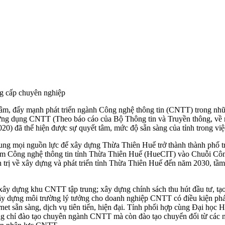
ung cấp chuyên nghiệp
tâm, đẩy mạnh phát triển ngành Công nghệ thông tin (CNTT) trong nh
 ứng dụng CNTT (Theo báo cáo của Bộ Thông tin và Truyền thông, v
020) đã thể hiện được sự quyết tâm, mức độ sẵn sàng của tỉnh trong v
ng mọi nguồn lực để xây dựng Thừa Thiên Huế trở thành thành phố trực
g tâm Công nghệ thông tin tỉnh Thừa Thiên Huế (HueCIT) vào Chuỗi C
 trị về xây dựng và phát triển tỉnh Thừa Thiên Huế đến năm 2030, t
i xây dựng khu CNTT tập trung; xây dựng chính sách thu hút đầu tư, t
y dựng môi trường lý tưởng cho doanh nghiệp CNTT có điều kiện phát 
net sẵn sàng, dịch vụ tiên tiến, hiện đại. Tỉnh phối hợp cùng Đại học
ông chỉ đào tạo chuyên ngành CNTT mà còn đào tạo chuyển đổi từ các 