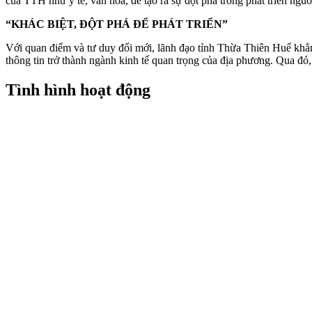
của TTH như y tế, văn hóa, để tạo ra sự đột phá trong phát triển ng
“KHÁC BIỆT, ĐỘT PHÁ ĐỂ PHÁT TRIỂN”
Với quan điểm và tư duy đổi mới, lãnh đạo tỉnh Thừa Thiên Huế khẳng
thông tin trở thành ngành kinh tế quan trọng của địa phương. Qua đó,
Tình hình hoạt động