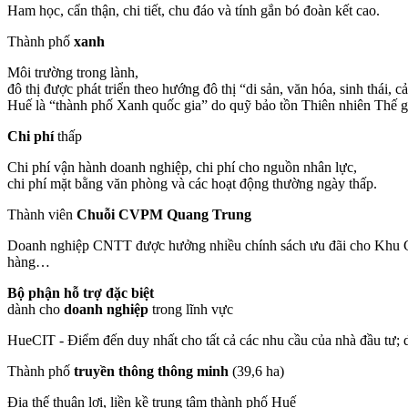
Ham học, cẩn thận, chi tiết, chu đáo và tính gắn bó đoàn kết cao.
Thành phố
xanh
Môi trường trong lành,
đô thị được phát triển theo hướng đô thị “di sản, văn hóa, sinh thái, 
Huế là “thành phố Xanh quốc gia” do quỹ bảo tồn Thiên nhiên Thế g
Chi phí
thấp
Chi phí vận hành doanh nghiệp, chi phí cho nguồn nhân lực,
chi phí mặt bằng văn phòng và các hoạt động thường ngày thấp.
Thành viên
Chuỗi CVPM Quang Trung
Doanh nghiệp CNTT được hưởng nhiều chính sách ưu đãi cho Khu CNT
hàng…
Bộ phận hỗ trợ đặc biệt
dành cho
doanh nghiệp
trong lĩnh vực
HueCIT - Điểm đến duy nhất cho tất cả các nhu cầu của nhà đầu tư;
Thành phố
truyền thông thông minh
(39,6 ha)
Địa thế thuận lợi, liền kề trung tâm thành phố Huế