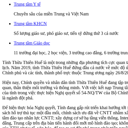
Trung tâm Y tế
Chuyên sâu của miền Trung và Việt Nam
Trung tâm KHCN
Số lượng giáo sư, phó giáo sư, tiến sỹ đứng thứ 3 cả nước
Trung tâm Giáo dục
11 trường đại học, 2 học viện, 3 trường cao đẳng, 6 trường tr
Tỉnh Thừa Thiên Huế là một trong những địa phương tích cực quan 
lịch. Năm 2019, tỉnh Thừa Thiên Huế đứng đầu cả nước về mức độ
Chính phủ và các tỉnh, thành phố trực thuộc Trung ương ngày 26/8/2
Hiện nay, Chính quyền và nhân dân tỉnh Thừa Thiên Huế đang tập tru
quan, thân thiện môi trường và thông minh. Với việc kết nạp Trun
của tỉnh trong việc thực hiện Nghị quyết số 54-NQ/TW của Bộ Chính
là ngành đột phá.
Để hiện thực hóa Nghị quyết, Tỉnh đang gấp rút triển khai hướng tớ
sách hỗ trợ thủ tục một đầu mối, chính sách ưu đãi về CNTT nhằm xâ
tâm đào tạo nhân lực CNTT; xây dựng cơ sở hạ tầng viễn thông, Inter
đẳng, Trung cấp trên địa bàn tiến hành đổi mới mô hình đào tạo; kh