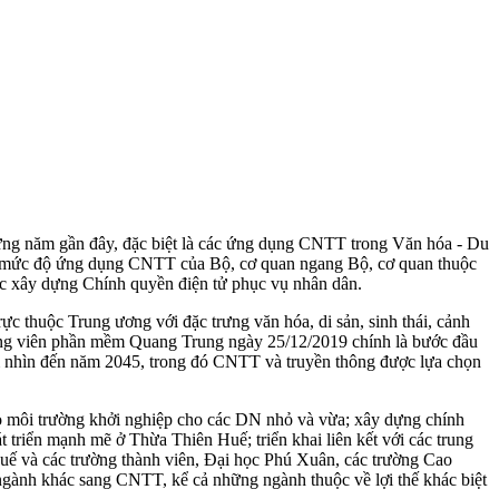
ững năm gần đây, đặc biệt là các ứng dụng CNTT trong Văn hóa - Du
ề mức độ ứng dụng CNTT của Bộ, cơ quan ngang Bộ, cơ quan thuộc
iệc xây dựng Chính quyền điện tử phục vụ nhân dân.
 thuộc Trung ương với đặc trưng văn hóa, di sản, sinh thái, cảnh
ông viên phần mềm Quang Trung ngày 25/12/2019 chính là bước đầu
ầm nhìn đến năm 2045, trong đó CNTT và truyền thông được lựa chọn
ạo môi trường khởi nghiệp cho các DN nhỏ và vừa; xây dựng chính
triển mạnh mẽ ở Thừa Thiên Huế; triển khai liên kết với các trung
 Huế và các trường thành viên, Đại học Phú Xuân, các trường Cao
ngành khác sang CNTT, kể cả những ngành thuộc về lợi thế khác biệt