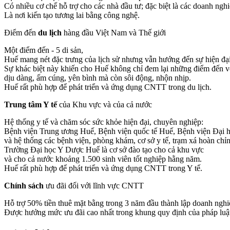
Có nhiều cơ chế hỗ trợ cho các nhà đầu tư; đặc biệt là các doanh ng
Là nơi kiến tạo tương lai bằng công nghệ.
Điểm đến
du lịch
hàng đầu Việt Nam và Thế giới
Một điểm đến - 5 di sản,
Huế mang nét đặc trưng của lịch sử nhưng vẫn hướng đến sự hiện đại
Sự khác biệt này khiến cho Huế không chỉ đem lại những điểm đến v
dịu dàng, ấm cúng, yên bình mà còn sôi động, nhộn nhịp.
Huế rất phù hợp để phát triển và ứng dụng CNTT trong du lịch.
Trung tâm Y tế
của Khu vực và của cả nước
Hệ thống y tế và chăm sóc sức khỏe hiện đại, chuyên nghiệp:
Bệnh viện Trung ương Huế, Bệnh viện quốc tế Huế, Bệnh viện Đại 
và hệ thống các bệnh viện, phòng khám, cơ sở y tế, trạm xá hoàn chỉ
Trường Đại học Y Dược Huế là cơ sở đào tạo cho cả khu vực
và cho cả nước khoảng 1.500 sinh viên tốt nghiệp hằng năm.
Huế rất phù hợp để phát triển và ứng dụng CNTT trong Y tế.
Chính sách
ưu đãi đối với lĩnh vực CNTT
Hỗ trợ 50% tiền thuê mặt bằng trong 3 năm đầu thành lập doanh nghi
Được hưởng mức ưu đãi cao nhất trong khung quy định của pháp luật 