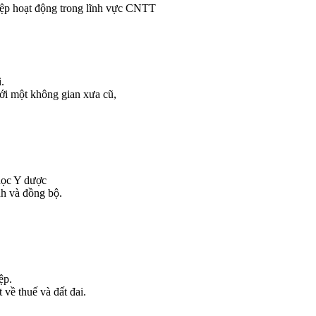
hiệp hoạt động trong lĩnh vực CNTT
.
ới một không gian xưa cũ,
học Y dược
nh và đồng bộ.
ệp.
về thuế và đất đai.